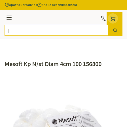
Ga naar de inhoud
Apothekersadvies
Snelle beschikbaarheid
Menu
Zoek
Product, merk, categorie...
Mesoft Kp N/st Diam 4cm 100 156800