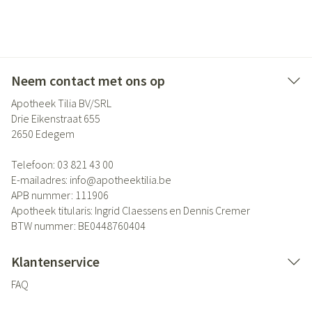
Neem contact met ons op
Apotheek Tilia BV/SRL
Drie Eikenstraat 655
2650
Edegem
Telefoon:
03 821 43 00
E-mailadres:
info@
apotheektilia.be
APB nummer:
111906
Apotheek titularis:
Ingrid Claessens en Dennis Cremer
BTW nummer:
BE0448760404
Klantenservice
FAQ