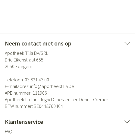
Neem contact met ons op
Apotheek Tilia BV/SRL
Drie Eikenstraat 655
2650
Edegem
Telefoon:
03 821 43 00
E-mailadres:
info@
apotheektilia.be
APB nummer:
111906
Apotheek titularis:
Ingrid Claessens en Dennis Cremer
BTW nummer:
BE0448760404
Klantenservice
FAQ