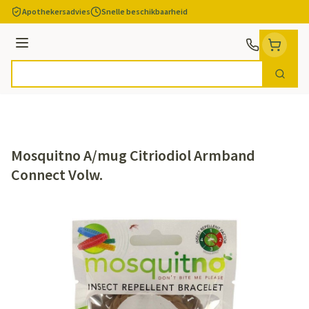
Ga naar de inhoud
Apothekersadvies
Snelle beschikbaarheid
Menu
Zoek
Product, merk, categorie...
Mosquitno A/mug Citriodiol Armband
Connect Volw.