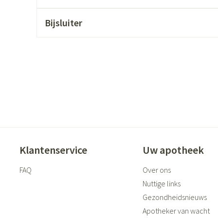
ging
Supplementen
Insectenwer
Bijsluiter
sen
geïrriteerde
Zelfbruiner
Scheren
Klantenservice
Uw apotheek
FAQ
Over ons
Nuttige links
Gezondheidsnieuws
Apotheker van wacht