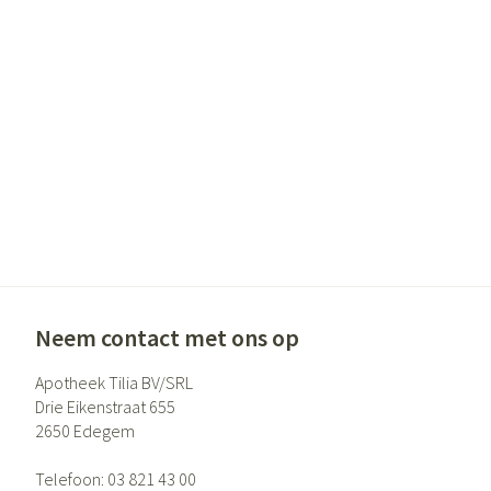
Gezichtsverzor
Pigmentstoornis
Gevoelige huid - 
huid
Gemengde huid
Doffe huid
Toon meer
Snurken
Neem contact met ons op
Apotheek Tilia BV/SRL
Drie Eikenstraat 655
2650
Edegem
Telefoon:
03 821 43 00