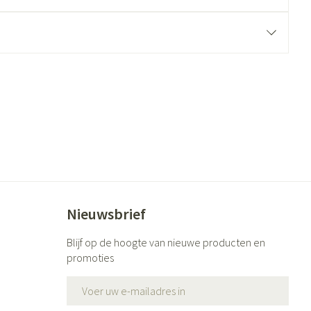
ende middelen
Parfums en geurproducten
CBD
Nieuwsbrief
Blijf op de hoogte van nieuwe producten en
promoties
E-mail adres