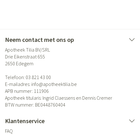
Neem contact met ons op
Apotheek Tilia BV/SRL
Drie Eikenstraat 655
2650
Edegem
Telefoon:
03 821 43 00
E-mailadres:
info@
apotheektilia.be
APB nummer:
111906
Apotheek titularis:
Ingrid Claessens en Dennis Cremer
BTW nummer:
BE0448760404
Klantenservice
FAQ