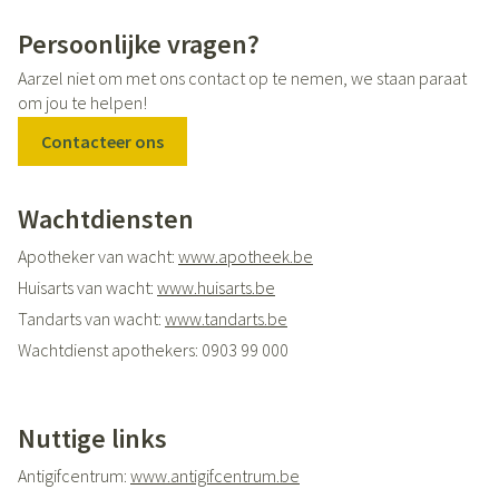
Tele-onthaal: 106
Child focus: 110
Persoonlijke vragen?
Aarzel niet om met ons contact op te nemen, we staan paraat
om jou te helpen!
Contacteer ons
Wachtdiensten
Apotheker van wacht:
www.apotheek.be
Huisarts van wacht:
www.huisarts.be
Tandarts van wacht:
www.tandarts.be
Wachtdienst apothekers: 0903 99 000
Nuttige links
Antigifcentrum:
www.antigifcentrum.b
e