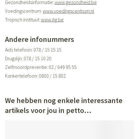
Gezondheidsinformatie:
www.gezondheid.be
Voedingscentrum:
www.voedingscentrum.nl
Tropisch instituut:
www.itg.be
Vaccinaties:
www.vacciweb.be
Bijsluiters:
www.e-compendium.be
Andere infonummers
Geneesmiddelen:
www.bcfi.be
Aids telefoon: 078 / 15 15 15
Drugslijn: 078 / 15 10 20
Zelfmoordpreventie: 02 / 649 95 55
Kankertelefoon: 0800 / 15 802
Kinder- en jongerentelefoon: 102
Antigifcentrum: 070 / 245 245
We hebben nog enkele interessante
Belgische BrandwondenStichting: 02 / 649 65 89
artikels voor jou in petto...