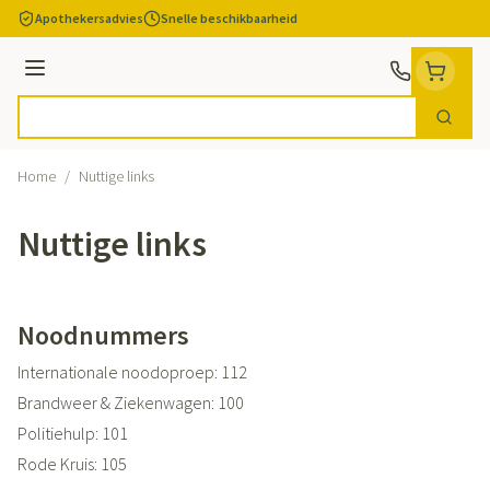
Ga naar de inhoud
Apothekersadvies
Snelle beschikbaarheid
Menu
Zoek
Product, merk, categorie...
Home
/
Nuttige links
Nuttige links
Noodnummers
Internationale noodoproep: 112
Brandweer & Ziekenwagen: 100
Politiehulp: 101
Rode Kruis: 105