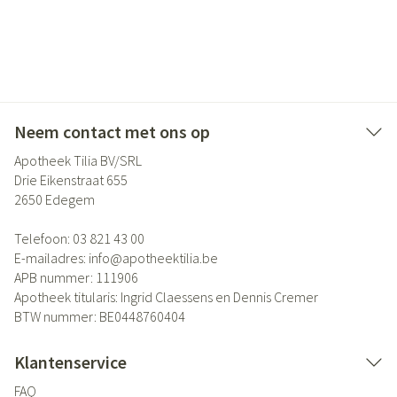
Neem contact met ons op
Apotheek Tilia BV/SRL
Drie Eikenstraat 655
2650
Edegem
Telefoon:
03 821 43 00
E-mailadres:
info@
apotheektilia.be
APB nummer:
111906
Apotheek titularis:
Ingrid Claessens en Dennis Cremer
BTW nummer:
BE0448760404
Klantenservice
FAQ