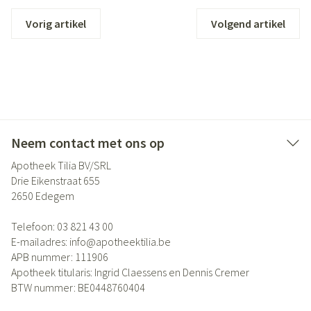
Vorig artikel
Volgend artikel
Neem contact met ons op
Apotheek Tilia BV/SRL
Drie Eikenstraat 655
2650
Edegem
Telefoon:
03 821 43 00
E-mailadres:
info@
apotheektilia.be
APB nummer:
111906
Apotheek titularis:
Ingrid Claessens en Dennis Cremer
BTW nummer:
BE0448760404