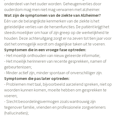
onderdeel van het ouder worden. Geheugenverlies door
ouderdom mag men niet mag verwarren met alzheimer.
Wat zijn de symptomen van de ziekte van Alzheimer?
Eén van de belangrijkste kenmerken van de ziekte is het
geleidelijke verlies van de hersenfuncties. De patiënt krijgt het
steeds moeilijker om haar of zijn greep op de werkelijkheid te
houden. Deze achteruitgang zorgt er na zeven tot tien jaar voor
dat het onmogelijk wordt om dagelijkse taken uit te voeren.
Symptomen die in een vroege fase optreden:
- Het moeilijk onthouden van nieuw geleerde informatie;
- Het moeilijk herinneren van recente gesprekken, namen of
gebeurtenissen;
- Minder actief zijn, minder spontaan of onverschilliger zijn.
Symptomen die pas later optreden:
- Problemen met taal, bijvoorbeeld aarzelend spreken, niet op
woorden kunnen komen, moeite hebben om gesprekken te
voeren;
- Slecht beoordelingsvermogen zoals wantrouwig zijn
tegenover familie, vrienden en professionele zorgverleners
(hallucinaties);