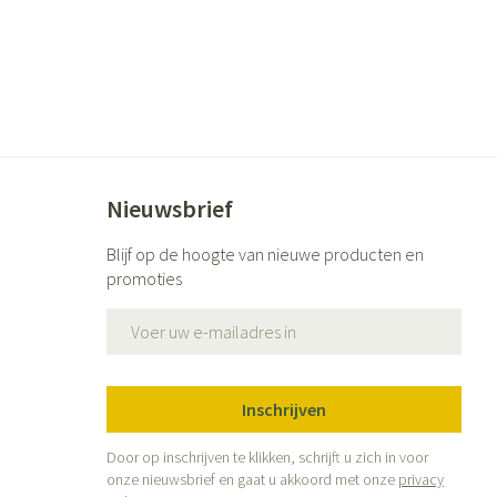
ende middelen
Parfums en geurproducten
Nieuwsbrief
Blijf op de hoogte van nieuwe producten en
promoties
E-mail adres
CBD
Inschrijven
Door op inschrijven te klikken, schrijft u zich in voor
onze nieuwsbrief en gaat u akkoord met onze
privacy