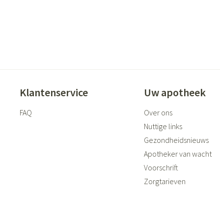
ging
Supplementen
Insectenwer
sen
geïrriteerde
Klantenservice
Uw apotheek
FAQ
Over ons
Nuttige links
Gezondheidsnieuws
Zelfbruiner
Scheren
Apotheker van wacht
Voorschrift
Zorgtarieven