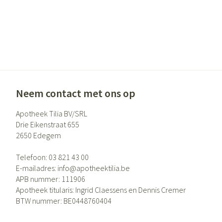
Gezichtsverzor
Pigmentstoornis
Gevoelige huid - 
huid
Gemengde huid
Doffe huid
Neem contact met ons op
Toon meer
Apotheek Tilia BV/SRL
Drie Eikenstraat 655
2650
Edegem
Snurken
Telefoon:
03 821 43 00
E-mailadres:
info@
apotheektilia.be
APB nummer:
111906
Apotheek titularis:
Ingrid Claessens en Dennis Cremer
BTW nummer:
BE0448760404