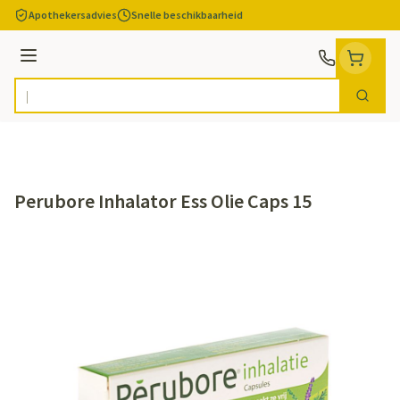
Ga naar de inhoud
Apothekersadvies
Snelle beschikbaarheid
Menu
Zoek
Product, merk, categorie...
Perubore Inhalator Ess Olie Caps 15