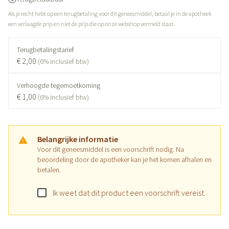
Als je recht hebt op een terugbetaling voor dit geneesmiddel, betaal je in de apotheek
een verlaagde prijs en niet de prijs die op onze webshop vermeld staat.
Terugbetalingstarief
€ 2,00
(6% inclusief btw)
Verhoogde tegemoetkoming
€ 1,00
(6% inclusief btw)
Belangrijke informatie
Voor dit geneesmiddel is een voorschrift nodig. Na
beoordeling door de apotheker kan je het komen afhalen en
betalen.
Ik weet dat dit product een voorschrift vereist.