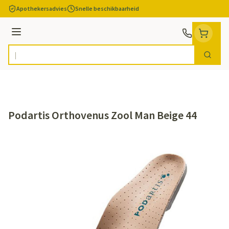
Ga naar de inhoud
Apothekersadvies
Snelle beschikbaarheid
Menu
Zoek
Product, merk, categorie...
Podartis Orthovenus Zool Man Beige 44