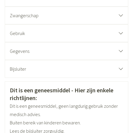
Zwangerschap
Gebruik
Gegevens
CNK
4391793
Bijsluiter
Nederlands
Eurogenerics (EG) Generics &
Duits
Frans
Organisaties
Consumer
Veiligheidsinformatie
Dit is een geneesmiddel - Hier zijn enkele
richtlijnen:
Merken
Eurogenerics (EG)
Dit is een geneesmiddel, geen langdurig gebruik zonder
medisch advies.
Breedte
61 mm
Buiten bereik van kinderen bewaren.
Lees de bijsluiter zorgvuldig.