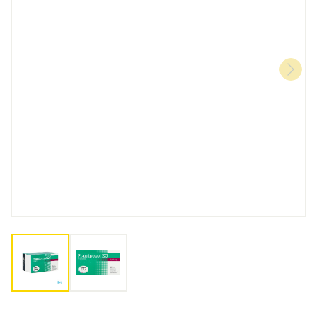
View larger image
View larger image
Pramipexol EG 3,15Mg Verlengde