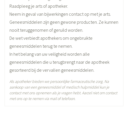
Lengte
112 mm
Raadpleeg je arts of apotheker.
Neem in geval van bijwerkingen contact op met je arts.
Diepte
68 mm
Geneesmiddelen zijn geen gewone producten. Ze kunnen
nooit teruggenomen of geruild worden.
Actieve
pramipexol dihydrochloride
De wet verbiedt apothekers om ongebruikte
Ingrediënten
geneesmiddelen terug te nemen.
In het belang van uw veiligheid worden alle
Behoud
Kamertemperatuur (15°C - 25°C)
geneesmiddelen die u terugbrengt naar de apotheek
gesorteerd bij de vervallen geneesmiddelen.
Als apotheker bieden we persoonlijke farmaceutische zorg. Na
aankoop van een geneesmiddel of medisch hulpmiddel kun je
contact met ons opnemen als je vragen hebt. Aarzel niet om contact
met ons op te nemen via mail of telefoon.