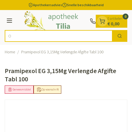
Dia 1 van 1
Ga naar de inhoud
Apothekersadvies
Snelle beschikbaarheid
0
0 artikelen
Menu
€ 0,00
Op zo
Zoek
Product, merk, categorie...
Home
/
Pramipexol EG 3,15Mg Verlengde Afgifte Tabl 100
Pramipexol EG 3,15Mg Verlengde Afgifte
Tabl 100
Geneesmiddel
Op voorschrift