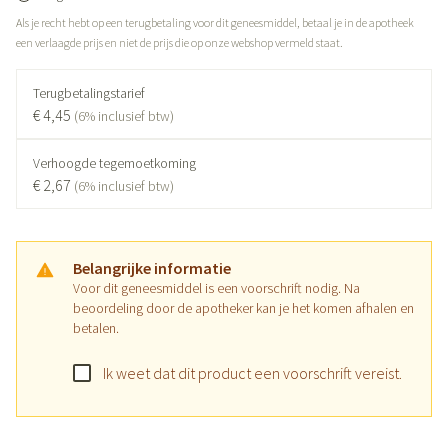
Als je recht hebt op een terugbetaling voor dit geneesmiddel, betaal je in de apotheek
een verlaagde prijs en niet de prijs die op onze webshop vermeld staat.
Terugbetalingstarief
€ 4,45
(6% inclusief btw)
Verhoogde tegemoetkoming
€ 2,67
(6% inclusief btw)
Belangrijke informatie
Voor dit geneesmiddel is een voorschrift nodig. Na
beoordeling door de apotheker kan je het komen afhalen en
betalen.
Ik weet dat dit product een voorschrift vereist.