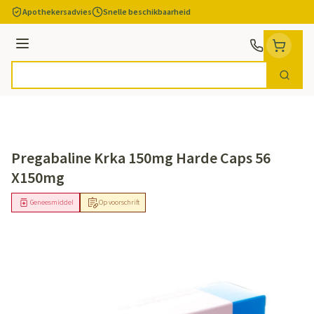
Ga naar de inhoud
Apothekersadvies
Snelle beschikbaarheid
Menu
Zoek
Product, merk, categorie...
Pregabaline Krka 150mg Harde Caps 56
X150mg
Geneesmiddel
Op voorschrift