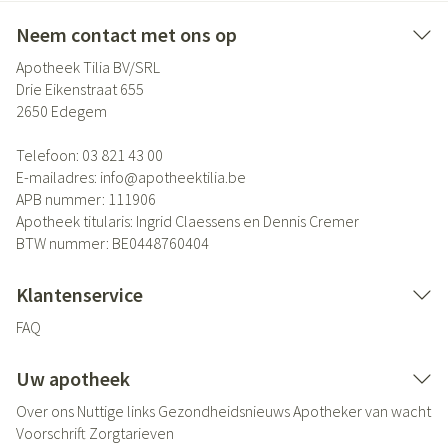
Neem contact met ons op
Apotheek Tilia BV/SRL
Drie Eikenstraat 655
2650
Edegem
Telefoon:
03 821 43 00
E-mailadres:
info@
apotheektilia.be
APB nummer:
111906
Apotheek titularis:
Ingrid Claessens en Dennis Cremer
BTW nummer:
BE0448760404
Klantenservice
FAQ
Uw apotheek
Over ons
Nuttige links
Gezondheidsnieuws
Apotheker van wacht
Voorschrift
Zorgtarieven