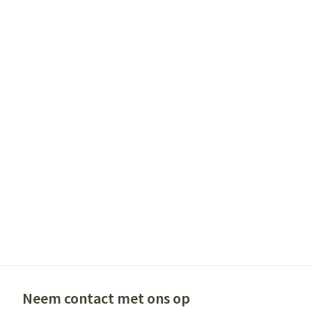
Gezichtsverzor
Pigmentstoornis
Gevoelige huid - 
huid
Gemengde huid
Doffe huid
Toon meer
Snurken
Neem contact met ons op