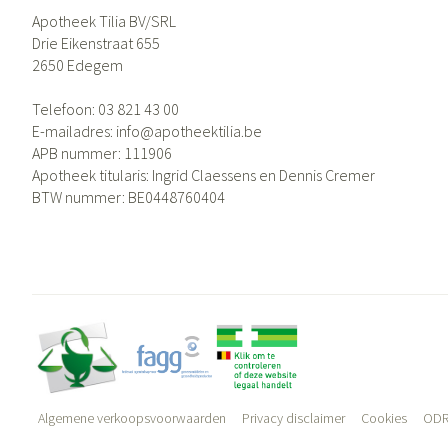
Apotheek Tilia BV/SRL
Drie Eikenstraat 655
2650
Edegem
Telefoon:
03 821 43 00
E-mailadres:
info@
apotheektilia.be
APB nummer:
111906
Apotheek titularis:
Ingrid Claessens en Dennis Cremer
BTW nummer:
BE0448760404
Algemene verkoopsvoorwaarden
Privacy disclaimer
Cookies
ODR