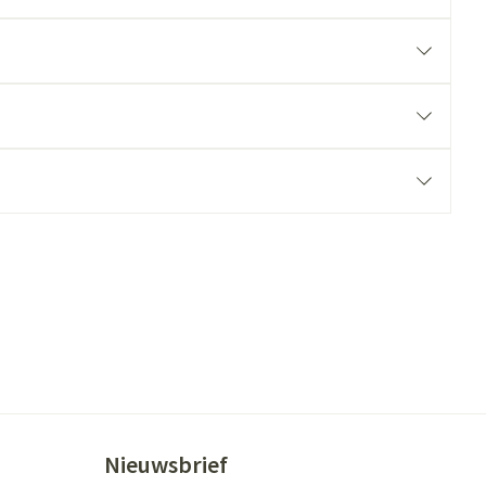
ende middelen
Parfums en geurproducten
CBD
Nieuwsbrief