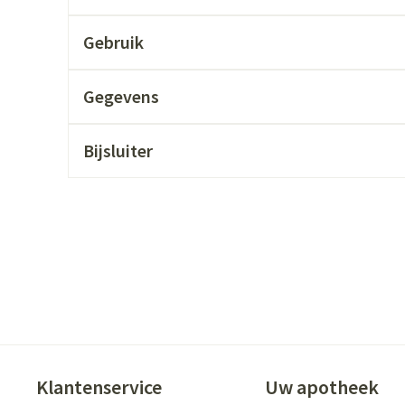
ging
Supplementen
Insectenwer
Gebruik
sen
geïrriteerde
Gegevens
Bijsluiter
Zelfbruiner
Scheren
Klantenservice
Uw apotheek