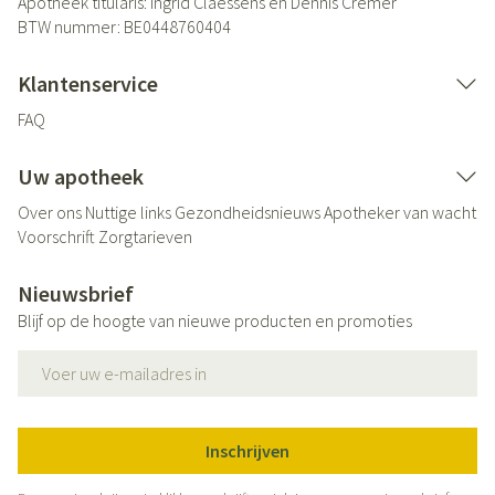
Apotheek titularis:
Ingrid Claessens en Dennis Cremer
BTW nummer:
BE0448760404
Klantenservice
FAQ
Uw apotheek
Over ons
Nuttige links
Gezondheidsnieuws
Apotheker van wacht
Voorschrift
Zorgtarieven
Nieuwsbrief
Blijf op de hoogte van nieuwe producten en promoties
E-mail adres
Inschrijven