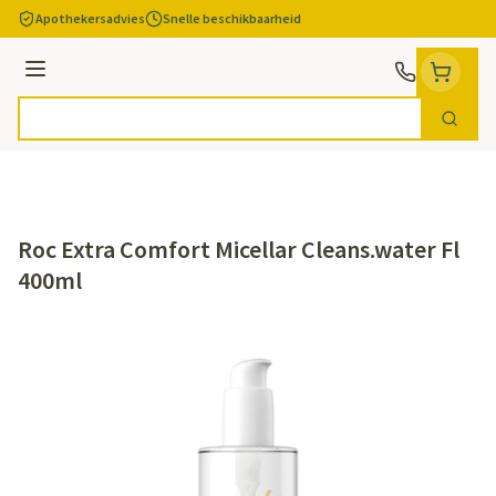
Ga naar de inhoud
Apothekersadvies
Snelle beschikbaarheid
Menu
Zoek
Product, merk, categorie...
Roc Extra Comfort Micellar Cleans.water Fl
400ml