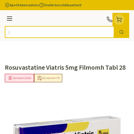
Ga naar de inhoud
Apothekersadvies
Snelle beschikbaarheid
Menu
Zoek
Product, merk, categorie...
Rosuvastatine Viatris 5mg Filmomh Tabl 28
Geneesmiddel
Op voorschrift