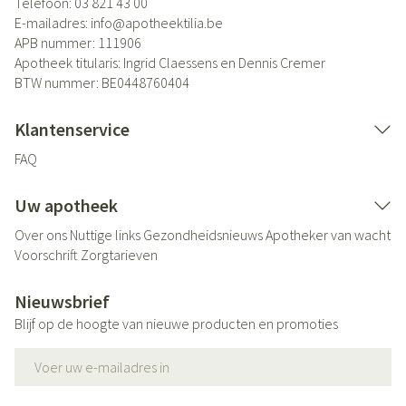
Telefoon:
03 821 43 00
E-mailadres:
info@
apotheektilia.be
APB nummer:
111906
Apotheek titularis:
Ingrid Claessens en Dennis Cremer
BTW nummer:
BE0448760404
Klantenservice
FAQ
Uw apotheek
Over ons
Nuttige links
Gezondheidsnieuws
Apotheker van wacht
Voorschrift
Zorgtarieven
Nieuwsbrief
Blijf op de hoogte van nieuwe producten en promoties
E-mail adres