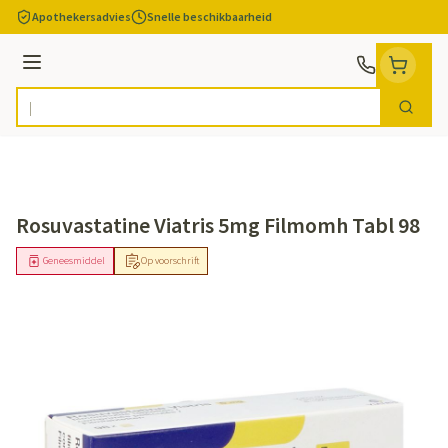
Ga naar de inhoud
Apothekersadvies
Snelle beschikbaarheid
Menu
Zoek
Product, merk, categorie...
Rosuvastatine Viatris 5mg Filmomh Tabl 98
Geneesmiddel
Op voorschrift