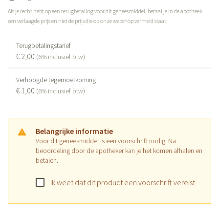
Als je recht hebt op een terugbetaling voor dit geneesmiddel, betaal je in de apotheek
een verlaagde prijs en niet de prijs die op onze webshop vermeld staat.
Terugbetalingstarief
€ 2,00
(6% inclusief btw)
Verhoogde tegemoetkoming
€ 1,00
(6% inclusief btw)
Belangrijke informatie
Voor dit geneesmiddel is een voorschrift nodig. Na
beoordeling door de apotheker kan je het komen afhalen en
betalen.
Ik weet dat dit product een voorschrift vereist.