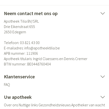
Neem contact met ons op
Apotheek Tilia BV/SRL
Drie Eikenstraat 655
2650
Edegem
Telefoon:
03 821 43 00
E-mailadres:
info@
apotheektilia.be
APB nummer:
111906
Apotheek titularis:
Ingrid Claessens en Dennis Cremer
BTW nummer:
BE0448760404
Klantenservice
FAQ
Uw apotheek
Over ons
Nuttige links
Gezondheidsnieuws
Apotheker van wacht