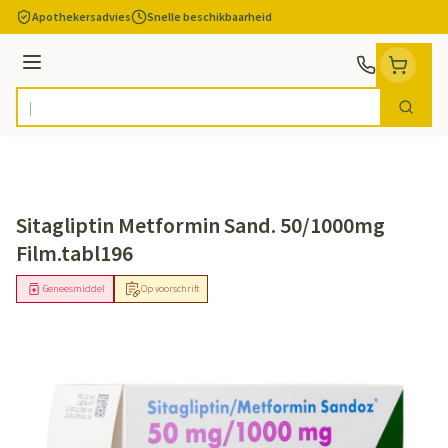
Ga naar de inhoud
Apothekersadvies
Snelle beschikbaarheid
Menu
Zoek
Product, merk, categorie...
Sitagliptin Metformin Sand. 50/1000mg
Film.tabl196
Geneesmiddel
Op voorschrift