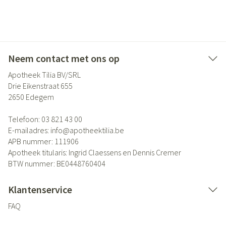
Neem contact met ons op
Apotheek Tilia BV/SRL
Drie Eikenstraat 655
2650
Edegem
Telefoon:
03 821 43 00
E-mailadres:
info@
apotheektilia.be
APB nummer:
111906
Apotheek titularis:
Ingrid Claessens en Dennis Cremer
BTW nummer:
BE0448760404
Klantenservice
FAQ