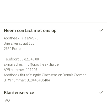
Neem contact met ons op
Apotheek Tilia BV/SRL
Drie Eikenstraat 655
2650
Edegem
Telefoon:
03 821 43 00
E-mailadres:
info@
apotheektilia.be
APB nummer:
111906
Apotheek titularis:
Ingrid Claessens en Dennis Cremer
BTW nummer:
BE0448760404
Klantenservice
FAQ