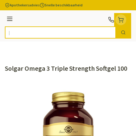
Ga naar de inhoud
Apothekersadvies
Snelle beschikbaarheid
Menu
Zoek
Product, merk, categorie...
Solgar Omega 3 Triple Strength Softgel 100