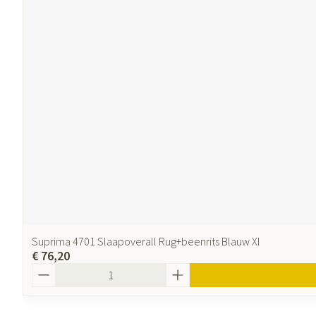
Suprima 4701 Slaapoverall Rug+beenrits Blauw Xl
€ 76,20
Aantal