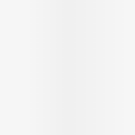
ging
Supplementen
Insectenwer
sen
geïrriteerde
Zelfbruiner
Scheren