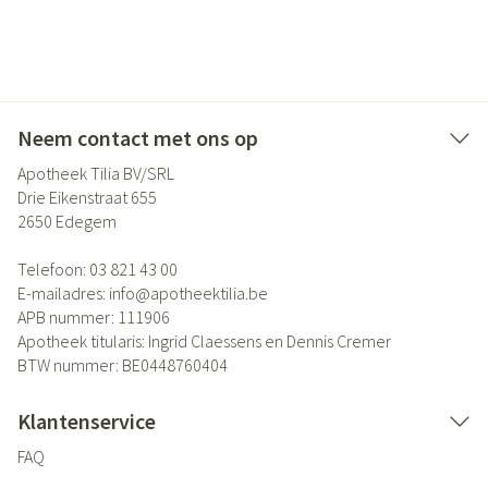
Neem contact met ons op
Apotheek Tilia BV/SRL
Drie Eikenstraat 655
2650
Edegem
Telefoon:
03 821 43 00
E-mailadres:
info@
apotheektilia.be
APB nummer:
111906
Apotheek titularis:
Ingrid Claessens en Dennis Cremer
BTW nummer:
BE0448760404
Klantenservice
FAQ