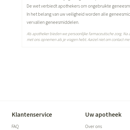
Diepte
54 mm
De wet verbiedt apothekers om ongebruikte geneesm
In het belang van uw veiligheid worden alle geneesmi
Hoeveelheid
90
vervallen geneesmiddelen.
Verpakking
Als apotheker bieden we persoonlijke farmaceutische zorg. Na
Actieve Ingrediënten
gliclazide
met ons opnemen als je vragen hebt. Aarzel niet om contact met
Behoud
Kamertemperatuur (15°C - 2
Klantenservice
Uw apotheek
FAQ
Over ons