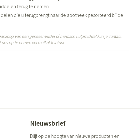
iddelen terug te nemen.
ddelen die u terugbrengt naar de apotheek gesorteerd bij de
 aankoop van een geneesmiddel of medisch hulpmiddel kun je contact
 ons op te nemen via mail of telefoon.
5°C)
Nieuwsbrief
Blijf op de hoogte van nieuwe producten en