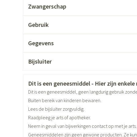
Zwangerschap
accessoires
Mondmaskers
ging
Supplementen
Insectenwer
Gebruik
sen
Initiële dosis: 1/2 tablet per dag
geïrriteerde
Gegevens
De dosering kan stapsgewijs worden verhoogd tot 60, 
CNK
3212008
onvoldoende onder controle is
Bijsluiter
Met een interval van minstens één maand.
Nederlands
Duits
Frans
Organisaties
Eurogenerics (EG) Generics 
Reeds op het einde van de tweede week behandeling b
Veiligheidsinformatie
verminderd is na twee weken behandeling.
Dit is een geneesmiddel - Hier zijn enkele r
Merken
Eurogenerics (EG)
Onderhoudsdosis: 1/2 tot max. 2 tabletten per dag
Dit is een geneesmiddel, geen langdurig gebruik zond
Buiten bereik van kinderen bewaren.
Zelfbruiner
Scheren
Breedte
67 mm
Het is aanbevolen de dosis in te slikken zonder plette
Lees de bijsluiter zorgvuldig.
In 1 gift bij het ontbijt innemen
Raadpleeg je arts of apotheker.
Lengte
93 mm
De tabletten zijn deelbaar
Neem in geval van bijwerkingen contact op met je arts.
Geneesmiddelen zijn geen gewone producten. Ze kun