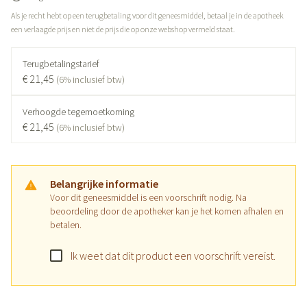
Als je recht hebt op een terugbetaling voor dit geneesmiddel, betaal je in de apotheek
een verlaagde prijs en niet de prijs die op onze webshop vermeld staat.
Terugbetalingstarief
€ 21,45
(6% inclusief btw)
Verhoogde tegemoetkoming
€ 21,45
(6% inclusief btw)
Belangrijke informatie
Voor dit geneesmiddel is een voorschrift nodig. Na
beoordeling door de apotheker kan je het komen afhalen en
betalen.
Ik weet dat dit product een voorschrift vereist.