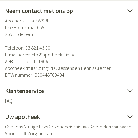
Neem contact met ons op
Apotheek Tilia BV/SRL
Drie Eikenstraat 655
2650
Edegem
Telefoon:
03 821 43 00
E-mailadres:
info@
apotheektilia.be
APB nummer:
111906
Apotheek titularis:
Ingrid Claessens en Dennis Cremer
BTW nummer:
BE0448760404
Klantenservice
FAQ
Uw apotheek
Over ons
Nuttige links
Gezondheidsnieuws
Apotheker van wacht
Voorschrift
Zorgtarieven