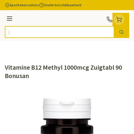
Ga naar de inhoud
Apothekersadvies
Snelle beschikbaarheid
Menu
Zoek
Product, merk, categorie...
Vitamine B12 Methyl 1000mcg Zuigtabl 90
Bonusan