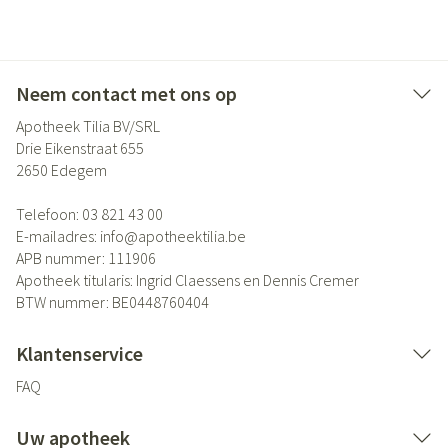
Neem contact met ons op
Apotheek Tilia BV/SRL
Drie Eikenstraat 655
2650
Edegem
Telefoon:
03 821 43 00
E-mailadres:
info@
apotheektilia.be
APB nummer:
111906
Apotheek titularis:
Ingrid Claessens en Dennis Cremer
BTW nummer:
BE0448760404
Klantenservice
FAQ
Uw apotheek