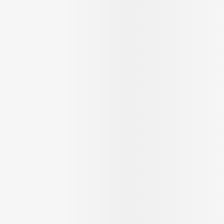
ging
Supplementen
Insectenwer
sen
geïrriteerde
Zelfbruiner
Scheren