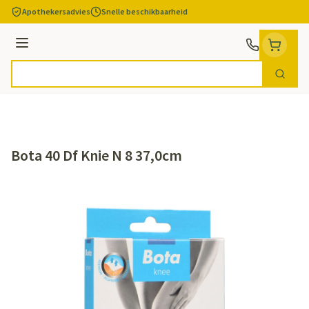
Ga naar de inhoud
Apothekersadvies
Snelle beschikbaarheid
Menu
Zoek
Product, merk, categorie...
Bota 40 Df Knie N 8 37,0cm