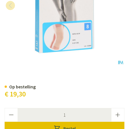
Bota 40 Df Knie N 8 37,0cm
Op bestelling
€ 19,30
Aantal
Bestel