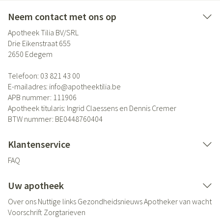
Neem contact met ons op
Apotheek Tilia BV/SRL
Drie Eikenstraat 655
2650
Edegem
Telefoon:
03 821 43 00
E-mailadres:
info@
apotheektilia.be
APB nummer:
111906
Apotheek titularis:
Ingrid Claessens en Dennis Cremer
BTW nummer:
BE0448760404
Klantenservice
FAQ
Uw apotheek
Over ons
Nuttige links
Gezondheidsnieuws
Apotheker van wacht
Voorschrift
Zorgtarieven