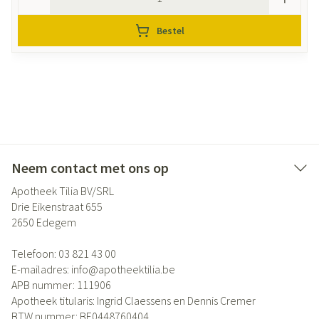
Bestel
Neem contact met ons op
Apotheek Tilia BV/SRL
Drie Eikenstraat 655
2650
Edegem
Telefoon:
03 821 43 00
E-mailadres:
info@
apotheektilia.be
APB nummer:
111906
Apotheek titularis:
Ingrid Claessens en Dennis Cremer
BTW nummer:
BE0448760404