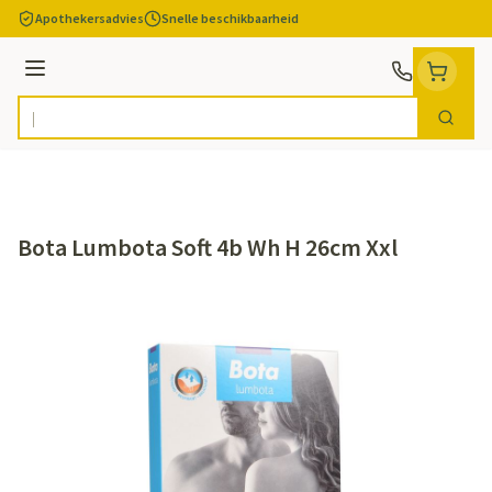
Ga naar de inhoud
Apothekersadvies
Snelle beschikbaarheid
Menu
Zoek
Product, merk, categorie...
Bota Lumbota Soft 4b Wh H 26cm Xxl