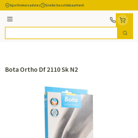
Ga naar de inhoud
Apothekersadvies
Snelle beschikbaarheid
Menu
Zoek
Product, merk, categorie...
Bota Ortho Df 2110 Sk N2