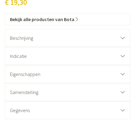
€ 19,30
Bekijk alle producten van Bota
Beschrijving
Indicatie
Eigenschappen
Anatomische pasvorm
Stevig, huidvriendelijk gebreid materiaal
Samenstelling
Gesloten hiel, open teen
Zonder naad
Gegevens
CNK
0641712