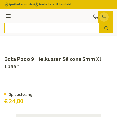
Ga naar de inhoud
Apothekersadvies
Snelle beschikbaarheid
Menu
Zoek
Product, merk, categorie...
Bota Podo 9 Hielkussen Silicone 5mm Xl
1paar
Bota Podo 9 Hielkussen Silicon
Op bestelling
€ 24,80
Aantal