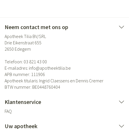
Neem contact met ons op
Apotheek Tilia BV/SRL
Drie Eikenstraat 655
2650
Edegem
Telefoon:
03 821 43 00
E-mailadres:
info@
apotheektilia.be
APB nummer:
111906
Apotheek titularis:
Ingrid Claessens en Dennis Cremer
BTW nummer:
BE0448760404
Klantenservice
FAQ
Uw apotheek