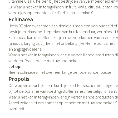
Vitamine C zal u helpen bij het bestrijden van vermoeidheid en w
Vitaliteit 50+
...). Waar u het kan in terugvinden: in fruit (kiwi's, citrusvruchten, ro
Toon submenu voor Vitaliteit 50+ 
voedingssupplementen die rijk zijn aan vitamine C.
Thuiszorg
Huid
Plantaardige ol
Nagels en hoev
Natuur geneeskunde
Echinacea
Mond
Toon submenu voor Natuur genee
Het is DE plant waar men aan denkt als men een verkoudheid of 
Batterijen
Ontsmetten en d
bestrijden. Naast het beperken van hun levensduur, vermindert h
Droge mond
Thuiszorg en EHBO
Toebehoren
Schimmels
Spijsvertering
Echinacea kan ook effectief zijn in het voorkomen van infectie
Toon submenu voor Thuiszorg en
Elektrische tand
(sinusitis, laryngitis, ...). Een niet onbelangrijke kleine bonus: het 
Steriel materiaal
Koortsblaasjes - a
Dieren en insecten
en angstgevoelens!
Interdentaal - flo
Toon submenu voor Dieren en ins
Jeuk
Vacht, huid of 
Waar u het kan in terugvinden: er zijn verschillende producten 
Kunstgebit
voldoen. Praat erover met uw apotheker.
Geneesmiddelen
Let op:
Toon submenu voor Geneesmidde
Toon meer
Neem Echinacea niet over een lange periode zonder pauze!
Propolis
Ontworpen door bijen om hun bijenkorf te beschermen tegen vers
Voeten en bene
Aerosoltherapie
Zware benen
bij tot de opname van voedingsstoffen in het menselijk lichaam
zuurstof
Waar u het kan in terugvinden: er zijn verschillende producten
Droge voeten, ee
Tabletten
Aarzel zeker niet om contact op te nemen met uw apotheker. S
Aerosol toestell
overleeft!
Blaren
Creme, gel en sp
Aerosol accessoi