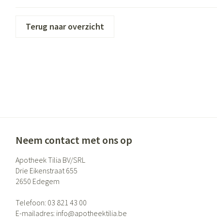
Eelt
Zuurstof
Eksteroog - likdo
Terug naar overzicht
Ademhalingsste
Toon meer
Spieren en gewr
Specifiek voor
Naalden en spui
Lichaamsverzorg
Spuiten
Infecties
Deodorant
Oplossing voor in
Gezichtsverzorgi
Naalden
Neem contact met ons op
Luizen
Naalden voor ins
pennaalden
Apotheek Tilia BV/SRL
Drie Eikenstraat 655
Toon meer
Diagnostica
2650
Edegem
Telefoon:
03 821 43 00
Haar
Pillendozen en 
E-mailadres:
info@
apotheektilia.be