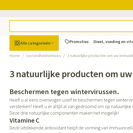
Ga naar de inhoud
Product, merk, categorie...
Promoties
Dieet, voeding en vi
Alle categorieën
Home
/
Gezondheidsnieuws
/
3 natuurlijke producten om uw immunit
Promoties
3 natuurlijke producten om uw
Schoonheid, verzorging
Haar en Hoofd
Afslanken
Zwangerschap
Geheugen
Aromatherapie
Lenzen en brille
Insecten
Maag darm stel
en hygiëne
Toon submenu voor Schoonheid, v
Kammen - ontwa
Maaltijdvervange
Zwangerschapsli
Verstuiver
Lensproducten
Verzorging inse
Maagzuur
Beschermen tegen wintervirussen.
Dieet, voeding en
Seksualiteit
Beschadigd haar
Eetlustremmer
Borstvoeding
Essentiële oliën
Brillen
Anti insecten
Lever, galblaas 
vitamines
Heeft u al eens overwogen uzelf te beschermen tegen wintervir
hoofdirritatie
Toon submenu voor Dieet, voedin
Platte buik
Lichaamsverzorg
Complex - combi
Teken tang of pi
Braken
versterken? Heeft u er altijd al van gedroomd om op natuurlijke
Styling - spray & 
Deze drie natuurlijke componenten maken het mogelijk!
Vetverbranders
Vitamines en su
Laxeermiddelen
Zwangerschap en
Zware benen
Vitamine C
kinderen
Verzorging
Toon submenu voor Zwangerschap
Toon meer
Toon meer
Toon meer
Deze uitstekende antioxidant helpt de vorming van immuuncellen
Oligo-elemente
Honden
Toon meer