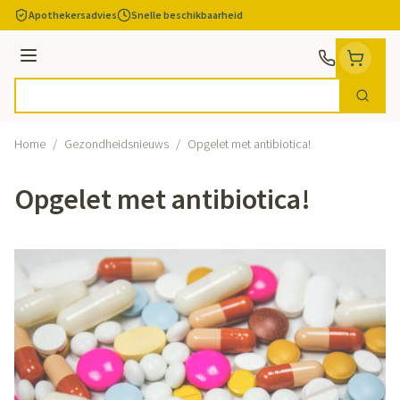
Ga naar de inhoud
Apothekersadvies
Snelle beschikbaarheid
Menu
Zoek
Product, merk, categorie...
Home
/
Gezondheidsnieuws
/
Opgelet met antibiotica!
Opgelet met antibiotica!