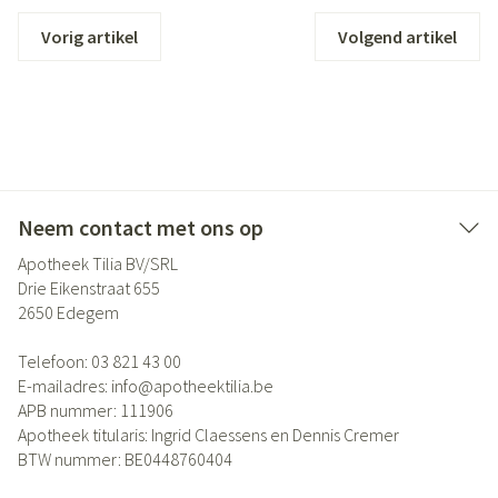
Vorig artikel
Volgend artikel
Neem contact met ons op
Apotheek Tilia BV/SRL
Drie Eikenstraat 655
2650
Edegem
Telefoon:
03 821 43 00
E-mailadres:
info@
apotheektilia.be
APB nummer:
111906
Apotheek titularis:
Ingrid Claessens en Dennis Cremer
BTW nummer:
BE0448760404