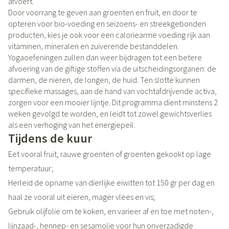
afvoert.
Door voorrang te geven aan groenten en fruit, en door te
opteren voor bio-voeding en seizoens- en streekgebonden
producten, kies je ook voor een caloriearme voeding rijk aan
vitaminen, mineralen en zuiverende bestanddelen.
Yogaoefeningen zullen dan weer bijdragen tot een betere
afvoering van de giftige stoffen via de uitscheidingsorganen: de
darmen, de nieren, de longen, de huid. Ten slotte kunnen
specifieke massages, aan de hand van vochtafdrijvende activa,
zorgen voor een mooier lijntje. Dit programma dient minstens 2
weken gevolgd te worden, en leidt tot zowel gewichtsverlies
als een verhoging van het energiepeil.
Tijdens de kuur
Eet vooral fruit, rauwe groenten of groenten gekookt op lage
temperatuur;
Herleid de opname van dierlijke eiwitten tot 150 gr per dag en
haal ze vooral uit eieren, mager vlees en vis;
Gebruik olijfolie om te koken, en varieer af en toe met noten-,
lijnzaad-, hennep- en sesamolie voor hun onverzadigde