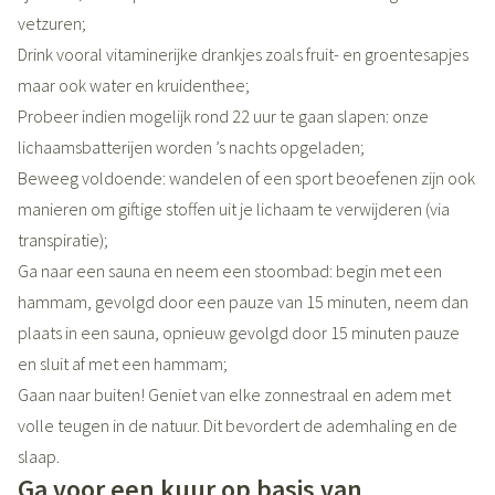
vetzuren;
Drink vooral vitaminerijke drankjes zoals fruit- en groentesapjes
maar ook water en kruidenthee;
Probeer indien mogelijk rond 22 uur te gaan slapen: onze
lichaamsbatterijen worden ’s nachts opgeladen;
Beweeg voldoende: wandelen of een sport beoefenen zijn ook
manieren om giftige stoffen uit je lichaam te verwijderen (via
transpiratie);
Ga naar een sauna en neem een stoombad: begin met een
hammam, gevolgd door een pauze van 15 minuten, neem dan
plaats in een sauna, opnieuw gevolgd door 15 minuten pauze
en sluit af met een hammam;
Gaan naar buiten! Geniet van elke zonnestraal en adem met
volle teugen in de natuur. Dit bevordert de ademhaling en de
slaap.
Ga voor een kuur op basis van