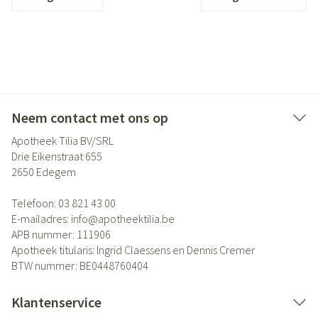
Neem contact met ons op
Apotheek Tilia BV/SRL
Drie Eikenstraat 655
2650
Edegem
Telefoon:
03 821 43 00
E-mailadres:
info@
apotheektilia.be
APB nummer:
111906
Apotheek titularis:
Ingrid Claessens en Dennis Cremer
BTW nummer:
BE0448760404
Klantenservice