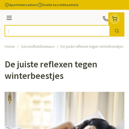
Ga naar de inhoud
Apothekersadvies
Snelle beschikbaarheid
Menu
Zoek
Product, merk, categorie...
Home
/
Gezondheidsnieuws
/
De juiste reflexen tegen winterbeestjes
De juiste reflexen tegen
winterbeestjes