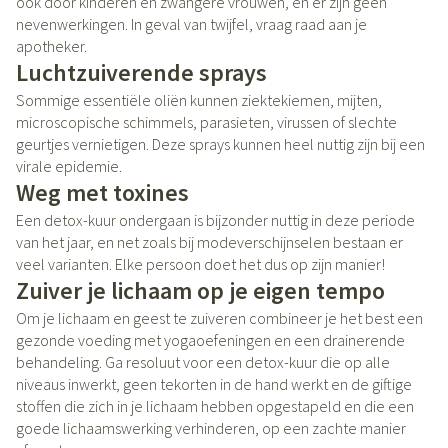
ook door kinderen en zwangere vrouwen, en er zijn geen
nevenwerkingen. In geval van twijfel, vraag raad aan je
apotheker.
Luchtzuiverende sprays
Sommige essentiële oliën kunnen ziektekiemen, mijten,
microscopische schimmels, parasieten, virussen of slechte
geurtjes vernietigen. Deze sprays kunnen heel nuttig zijn bij een
virale epidemie.
Weg met toxines
Een detox-kuur ondergaan is bijzonder nuttig in deze periode
van het jaar, en net zoals bij modeverschijnselen bestaan er
veel varianten. Elke persoon doet het dus op zijn manier!
Zuiver je lichaam op je eigen tempo
Om je lichaam en geest te zuiveren combineer je het best een
gezonde voeding met yogaoefeningen en een drainerende
behandeling. Ga resoluut voor een detox-kuur die op alle
niveaus inwerkt, geen tekorten in de hand werkt en de giftige
stoffen die zich in je lichaam hebben opgestapeld en die een
goede lichaamswerking verhinderen, op een zachte manier