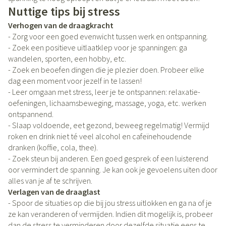
Nuttige tips bij stress
Verhogen van de draagkracht
- Zorg voor een goed evenwicht tussen werk en ontspanning.
- Zoek een positieve uitlaatklep voor je spanningen: ga
wandelen, sporten, een hobby, etc.
- Zoek en beoefen dingen die je plezier doen. Probeer elke
dag een moment voor jezelf in te lassen!
- Leer omgaan met stress, leer je te ontspannen: relaxatie-
oefeningen, lichaamsbeweging, massage, yoga, etc. werken
ontspannend.
- Slaap voldoende, eet gezond, beweeg regelmatig! Vermijd
roken en drink niet té veel alcohol en cafeïnehoudende
dranken (koffie, cola, thee).
- Zoek steun bij anderen. Een goed gesprek of een luisterend
oor vermindert de spanning. Je kan ook je gevoelens uiten door
alles van je af te schrijven.
Verlagen van de draaglast
- Spoor de situaties op die bij jou stress uitlokken en ga na of je
ze kan veranderen of vermijden. Indien dit mogelijk is, probeer
dan de stress te verminderen door dezelfde situatie eens te