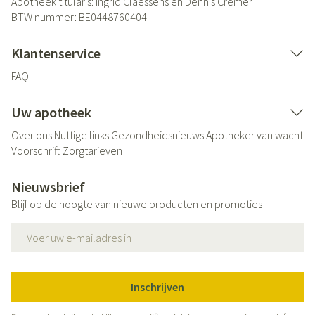
Apotheek titularis:
Ingrid Claessens en Dennis Cremer
BTW nummer:
BE0448760404
Klantenservice
FAQ
Uw apotheek
Over ons
Nuttige links
Gezondheidsnieuws
Apotheker van wacht
Voorschrift
Zorgtarieven
Nieuwsbrief
Blijf op de hoogte van nieuwe producten en promoties
E-mail adres
Inschrijven