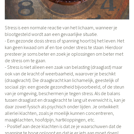
Stress is een normale reactie van het lichaam, wanneer je
blootgesteld wordt aan een gevaarlijke situatie.
- Een gezonde dosis stress of spanning hoort bij het leven. Het
kan geen kwaad om af en toe onder stress te staan. Hierdoor
presteer je soms beter en zoek je oplossingen om beter met
de stress om te gaan.
- Stress is niet alleen een zaak van belasting (draaglast) maar
ook van de kracht of weerbaarheid, waarover je beschikt
(draagkracht). Die draagkracht kan lichamelijk, geestelijk of
sociaal zijn: een goede gezondheid bijvoorbeeld, of de steun
van je omgeving, beschermen je tegen stress. Als de balans
tussen draaglast en draagkracht te lang uit evenwicht is, kan je
daar zowel fysisch als psychisch onder lijden. Je ontwikkelt
allerlei klachten, zoals je moeilijk kunnen concentreren,
maagklachten, hoofdpijn, hartkloppingen, etc.
- Positief aan deze klachten is dat ze je waarschuwen dat de
spanning te hoog oploopt en dat je er iets aan moet doen!